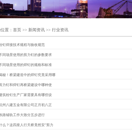
的位置：
首页
>>
新闻资讯
>>
行业资讯
栓钉焊接技术规程与验收规范
不同场景使用的剪力钉的参数要求
不同场景使用的焊钉的规格和标准
揭秘！桥梁建造中的焊钉究竟采用哪
剪力钉和焊钉再桥梁建设中哪种使
建筑栓钉生产厂家需要具有哪些设
杭州八建五金有限公司正月初八正
铁路铺轨工作大致分五步进行
什么？这四座人行天桥竟然安“剪力