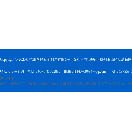
Copyright ©
2026
© 杭州八建五金制造有限公司 版权所有 地址：杭州萧山区瓜沥
联系人：王经理 电话：0571-83502830 邮箱：1446709634@qq.com 手机：1373534
友情链接
弱电工程安装
二手编织袋
超净工作台
公司注销
ALSGS走刀器
萧山市政道路公司
无