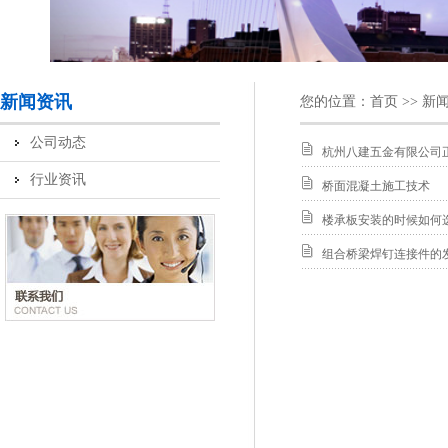
新闻资讯
您的位置：
首页
>>
新
公司动态
杭州八建五金有限公司
行业资讯
桥面混凝土施工技术
楼承板安装的时候如何
组合桥梁焊钉连接件的