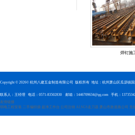
焊钉施
Copyright ©
2026
© 杭州八建五金制造有限公司 版权所有 地址：杭州萧山区瓜沥
联系人：王经理 电话：0571-83502830 邮箱：1446709634@qq.com 手机：1373534
友情链接
弱电工程安装
二手编织袋
超净工作台
公司注销
ALSGS走刀器
萧山市政道路公司
无