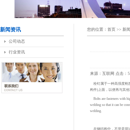
新闻资讯
您的位置：
首页
>>
新
公司动态
行业资讯
来源：互联网
点击：
栓钉属于一种高强度刚度
构件)上面，以便再与其他零
Bolts are fasteners with high
welding so that it can be co
welding.
在钢结构中，不管是现浇