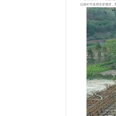
以栓钉可采用非穿透焊，