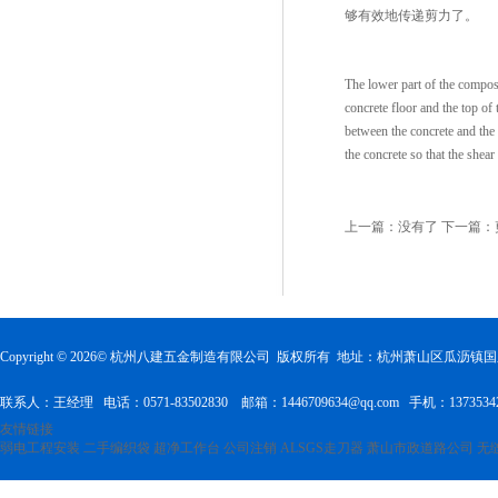
够有效地传递剪力了。
The lower part of the composi
concrete floor and the top of 
between the concrete and the 
the concrete so that the shear
上一篇：没有了
下一篇：
Copyright ©
2026
© 杭州八建五金制造有限公司 版权所有 地址：杭州萧山区瓜沥
联系人：王经理 电话：0571-83502830 邮箱：1446709634@qq.com 手机：1373534
友情链接
弱电工程安装
二手编织袋
超净工作台
公司注销
ALSGS走刀器
萧山市政道路公司
无