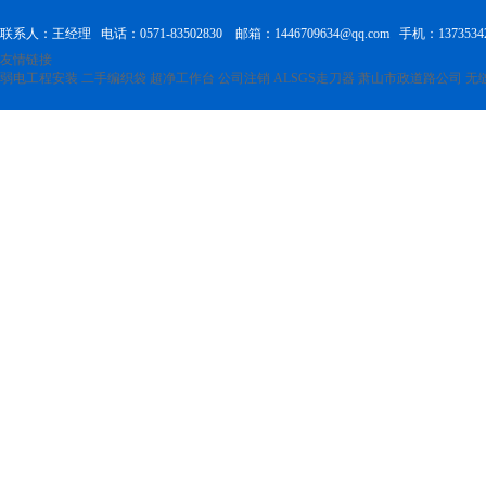
联系人：王经理 电话：0571-83502830 邮箱：1446709634@qq.com 手机：1373534
友情链接
弱电工程安装
二手编织袋
超净工作台
公司注销
ALSGS走刀器
萧山市政道路公司
无