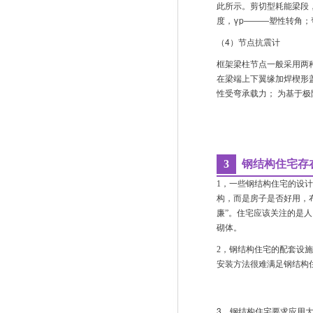
此所示。剪切型耗能梁段，加劲肋
度，γp―――塑性转角；
（4）节点抗震计
框架梁柱节点一般采用两
在梁端上下翼缘加焊楔形
性受弯承载力； 为基于
3
钢结构住宅存
1，一些钢结构住宅的设
构，而是房子是否好用，
廉”。住宅应该关注的是
砌体。
2，钢结构住宅的配套设
安装方法很难满足钢结构
3，钢结构住宅要求应用