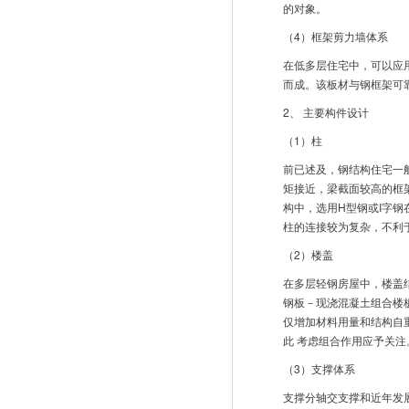
的对象。
（4）框架剪力墙体系
在低多层住宅中，可以应
而成。该板材与钢框架可
2、 主要构件设计
（1）柱
前已述及，钢结构住宅一
矩接近，梁截面较高的框
构中，选用H型钢或I字
柱的连接较为复杂，不利
（2）楼盖
在多层轻钢房屋中，楼盖
钢板－现浇混凝土组合楼
仅增加材料用量和结构自
此 考虑组合作用应予关
（3）支撑体系
支撑分轴交支撑和近年发