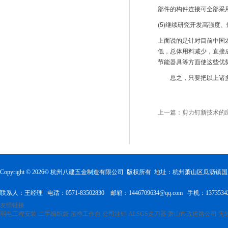
部件的构件连接可全部采
(5)继续研究开发高强度
上面说的是针对目前中国
低，总体用料减少，直接
节能器具等方面使这些优
        总之，只
上一篇：
剪力钉新技术的
Copyright ©
2026
© 杭州八建五金制造有限公司 版权所有 地址：杭州萧山区瓜沥
联系人：王经理 电话：0571-83502830 邮箱：1446709634@qq.com 手机：1373534
友情链接
弱电工程安装
二手编织袋
超净工作台
公司注销
ALSGS走刀器
萧山市政道路公司
无