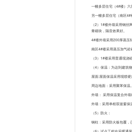
一幢多层住宅（4#楼）六
另一幢多层住宅（南区4#
（2）1#楼外墙采用钢
膏砌块，隔音效果好。
4#楼外墙采用200厚
南区4#楼采用蒸压加气砼
（3）1#楼采用普通现浇
（4）保温：为达到建筑物
屋面:屋面保温采用现喷
周边地面：采用聚苯保温
外墙： 采用保温复合外
外墙：采用单框双玻窗保
（5）防火：
钢柱：采用防火板包覆，已
（6）试点工程在采暖通