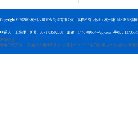
Copyright ©
2026
© 杭州八建五金制造有限公司 版权所有 地址：杭州萧山区瓜沥
联系人：王经理 电话：0571-83502830 邮箱：1446709634@qq.com 手机：1373534
友情链接
弱电工程安装
二手编织袋
超净工作台
公司注销
ALSGS走刀器
萧山市政道路公司
无