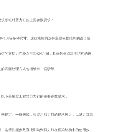
建筑领域对剪力钉的主要参数要求：
0、8×100等多种尺寸。这些规格的选择主要依据结构的设计要
的剪切力在8KN至30KN之间，具体数值取决于结构的设
见的表面处理方式包括镀锌、喷砂等。
。以下是桥梁工程对剪力钉的主要参数要求：
计来确定。一般来说，桥梁用剪力钉的规格较大，以满足其高
等。这些性能参数直接影响到剪力钉在桥梁结构中的使用效