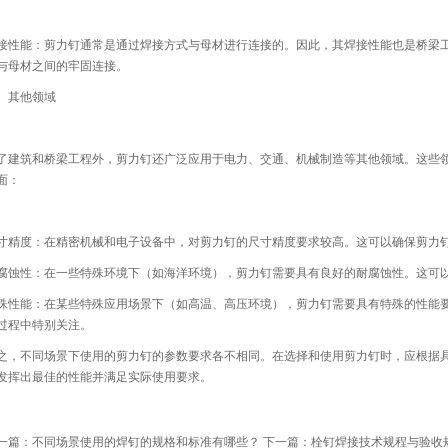
。
接性能：剪力钉通常是通过焊接方式与母材进行连接的。因此，其焊接性能也是桥梁
与母材之间的牢固连接。
、其他领域
了建筑和桥梁工程外，剪力钉还广泛应用于电力、交通、机械制造等其他领域。这些
面：
寸精度：在精密机械和电子设备中，对剪力钉的尺寸精度要求较高。这可以确保剪力
腐蚀性：在一些特殊环境下（如海洋环境），剪力钉需要具有良好的耐腐蚀性。这可
殊性能：在某些特殊应用场景下（如高温、高压环境），剪力钉需要具有特殊的性能
过程中特别关注。
之，不同场景下使用的剪力钉的参数要求各不相同。在选择和使用剪力钉时，应根据
发挥出最佳的性能并满足实际使用要求。
一篇：
不同场景使用的焊钉的规格和标准有哪些？
下一篇：
栓钉焊接技术规程与验收