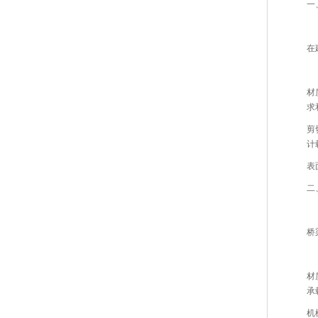
一
在
材
求
剪
计
表
二
桥
材
承
机