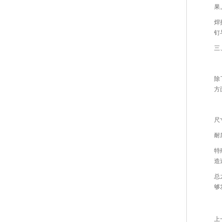
果
焊
钉
三
除
方
尺
耐
特
造
总
够
上