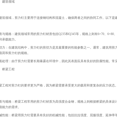
、建筑领域
建筑领域，剪力钉主要用于连接钢结构和混凝土，确保两者之间的协同工作。以下是
质与规格：建筑领域常用的剪力钉材质包括Q235和Q345等，规格上则有6×70、6×8
和承载能力。
切力：在建筑结构中，剪力钉的剪切力是其最重要的性能参数之一。通常，建筑用剪力钉
载荷和剪力钉的规格。
面处理：由于剪力钉需要长期暴露在环境中，因此其表面应具有良好的防腐性能。常
、桥梁工程
梁工程对剪力钉的要求更为严格，因为桥梁需要承受更大的载荷和更复杂的应力状态
质与规格：桥梁工程常用的剪力钉材质为高强度合金钢，规格上则根据桥梁的具体设
载能力的需求。
械性能：桥梁用剪力钉需要具有良好的机械性能，包括抗拉强度、屈服强度、延伸率