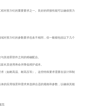
工程对剪力钉的重要要求之一。良好的焊接性能可以确保剪力
领域对剪力钉的参数要求也各不相同，但一般都包括以下几个
钉与其他零部件之间的精确配合。
以延长其使用寿命并降低维护成本。
要求（如耐高温、耐高压等）。这些特殊要求需要在设计和制
具体的应用场景和需求来选择合适的规格和参数，以确保其能
规范