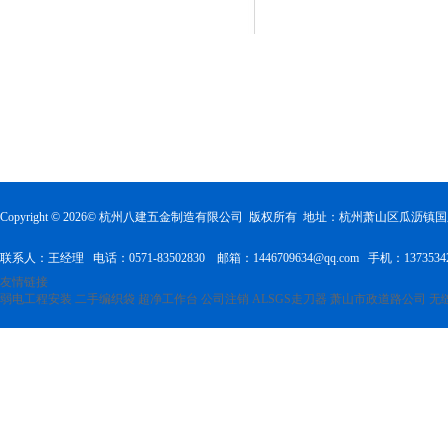
Copyright ©
2026
© 杭州八建五金制造有限公司 版权所有 地址：杭州萧山区瓜沥
联系人：王经理 电话：0571-83502830 邮箱：1446709634@qq.com 手机：1373534
友情链接
弱电工程安装
二手编织袋
超净工作台
公司注销
ALSGS走刀器
萧山市政道路公司
无